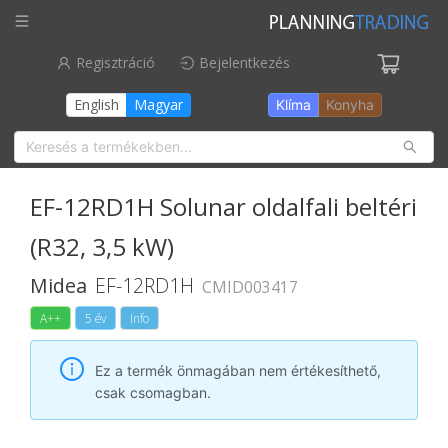
Regisztráció
Bejelentkezés
Termékek
English
Magyar
Klíma
Konyha
Letöltések
Partnertérkép
EF-12RD1H Solunar oldalfali beltéri
Kapcsolat
(R32, 3,5 kW)
Vállalati oldal
Midea
EF-12RD1H
CMID003417
A++
5
év
Info
Ez a termék önmagában nem értékesíthető,
csak csomagban.